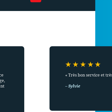
ce
« Très bon service et très
ge,
ent
– Sylvie