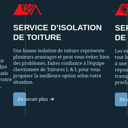
SERVICE D’ISOLATION
SE
DE TOITURE
DE
Une bonne isolation de toiture représente
Les ex
plusieurs avantages et peut vous éviter bien
tout l
ur
des problèmes. Faites confiance à l’équipe
à une 
lité
chevronnée de Toitures L & L pour vous
répon
uais
proposer la meilleure option selon votre
trans
 votre
situation.
proch
,
En savoir plus
En s