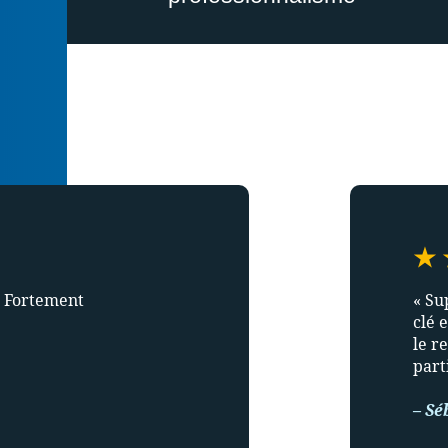
! Fortement
« Su
clé e
le r
parti
– Sé