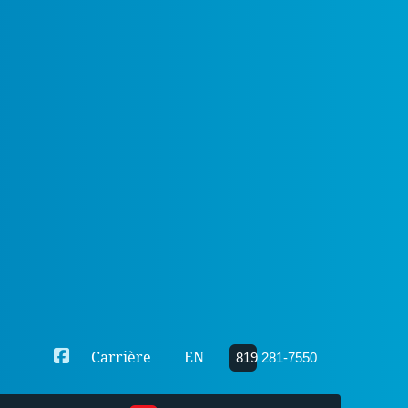
Carrière
EN
819 281-7550